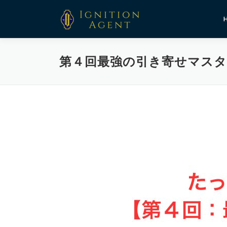
コ
ン
テ
ン
ツ
第４回最強の引き寄せマスタ
へ
ス
キ
ッ
プ