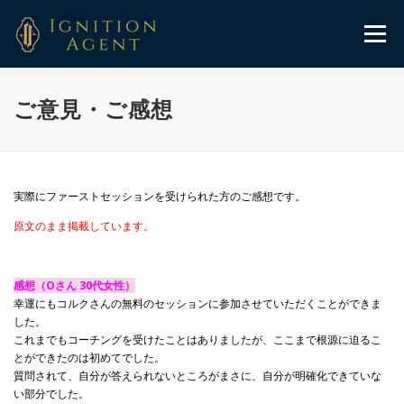
コ
ン
メニュー
テ
ン
ツ
へ
HOME
コルクの物語
プログラム
メンバー紹介
ご意見・ご感想
ス
キ
ッ
プ
お客様の声
ブログ
メルマガ
お問い合わせ
実際にファーストセッションを受けられた方のご感想です。
原文のまま掲載しています。
感想（Oさん 30代女性）
幸運にもコルクさんの無料のセッションに参加させていただくことができま
した。
これまでもコーチングを受けたことはありましたが、ここまで根源に迫るこ
とができたのは
初めてでした。
質問されて、自分が答えられないところがまさに、自分が明確化できていな
い部分でした。