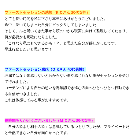
ファーストセッションの感想（K.Oさん 30代女性）
とても長い時間を私に下さり本当にありがとうございました。
途中、泣いてしまった自分にビックリしてしまいました。
そして、ふと湧いてきた事から頭の中から現実に向けて整理してくださり、
何が必要かも明確になりました。
「これなら私にもできるかも！？
」と思えた自分が嬉しかったです。
早速行動したいと思います！
ファーストセッション感想（O.Kさん 40代男性）
理屈ではなく体感しないとわからない事や感じれない事がセッションを受け
て得れました。
コーチングにより自分の想いを再確認でき進む方向へひとつひとつ行動でき
る自信がつきました。
これは体感してみる事がおすすめです。
長時間ありがとうございました（M.Oさん 30代女性）
「自分の欲より相手の欲」は意識しているつもりでしたが、プライベートだ
と全然できない自分が面白かったです。