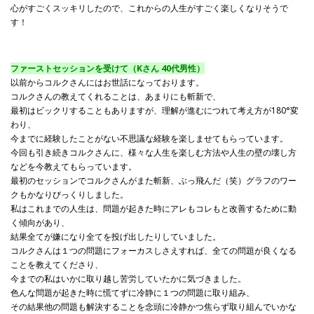
心がすごくスッキリしたので、これからの人生がすごく楽しくなりそうで
す！
ファーストセッションを受けて（Kさん 40代男性）
以前からコルクさんにはお世話になっております。
コルクさんの教えてくれることは、あまりにも斬新で、
最初はビックリすることもありますが、理解が進むにつれて考え方が180°変
わり、
今までに経験したことがない不思議な経験を楽しませてもらっています。
今回も引き続きコルクさんに、様々な人生を楽しむ方法や人生の壁の壊し方
などを今教えてもらっています。
最初のセッションでコルクさんがまた斬新、ぶっ飛んだ（笑）グラフのワー
クもかなりびっくりしました。
私はこれまでの人生は、問題が起きた時にアレもコレもと改善するために動
く傾向があり、
結果全てが嫌になり全てを投げ出したりしていました。
コルクさんは１つの問題にフォーカスしさえすれば、全ての問題が良くなる
ことを教えてくださり、
今までの私はいかに取り越し苦労していたかに気づきました。
色んな問題が起きた時に慌てずに冷静に１つの問題に取り組み、
その結果他の問題も解決することを念頭に冷静かつ焦らず取り組んでいかな