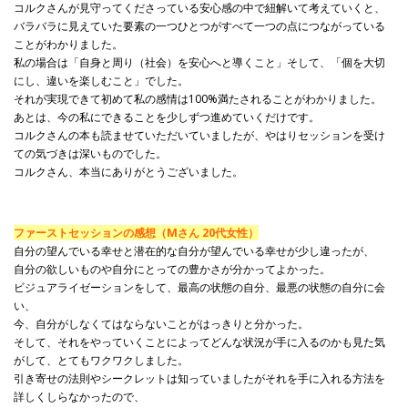
コルクさんが見守ってくださっている安心感の中で紐解いて考えていくと、
バラバラに見えていた要素の一つひとつがすべて一つの点につながっている
ことがわかりました。
私の場合は「自身と周り（社会）を安心へと導くこと」そして、「個を大切
にし、違いを楽しむこと」でした。
それが実現できて初めて私の感情は100%満たされることがわかりました。
あとは、今の私にできることを少しずつ進めていくだけです。
コルクさんの本も読ませていただいていましたが、やはりセッションを受け
ての気づきは深いものでした。
コルクさん、本当にありがとうございました。
ファーストセッションの感想（Mさん 20代女性）
自分の望んでいる幸せと潜在的な自分が望んでいる幸せが少し違ったが、
自分の欲しいものや自分にとっての豊かさが分かってよかった。
ビジュアライゼーションをして、最高の状態の自分、最悪の状態の自分に会
い、
今、自分がしなくてはならないことがはっきりと分かった。
そして、それをやっていくことによってどんな状況が手に入るのかも見た気
がして、とてもワクワクしました。
引き寄せの法則やシークレットは知っていましたがそれを手に入れる方法を
詳しくしらなかったので、