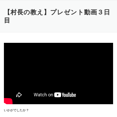
コ
ン
【村長の教え】プレゼント動画３日
テ
ン
目
ツ
へ
ス
キ
ッ
プ
いかがでしたか？