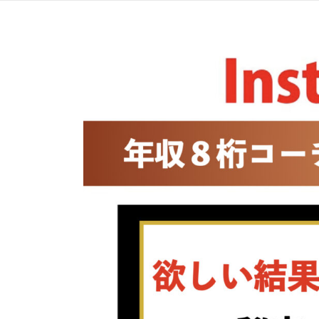
コ
ン
テ
ン
ツ
へ
ス
キ
ッ
プ