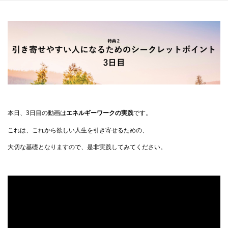
コ
ン
テ
ン
ツ
へ
ス
キ
ッ
プ
本日、3日目の動画は
エネルギーワークの実践
です。
これは、これから欲しい人生を引き寄せるための、
大切な基礎となりますので、是非実践してみてください。