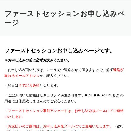
コ
ン
ファーストセッションお申し込みペ
テ
ン
ージ
ツ
へ
ス
キ
ッ
ファーストセッションお申し込みページです。
プ
※お申し込みの前に必ずお読みください。
・お申し込み頂いた後は、メールでご連絡させて頂きますので、必ず
連絡が
取れるメールアドレス
をご記入ください。
・項目は
全て記入必須
となります。
・ご記入頂いた情報はセキュリティ保護されます。IGNITION AGENT以外の
用途には使用致しませんのでご安心ください。
・
ファーストセッション事前アンケートは、お申し込み後メールにてご連絡
いたします。
・
お支払いのご案内は、お申し込み後メールにてご連絡いたします。
（銀行