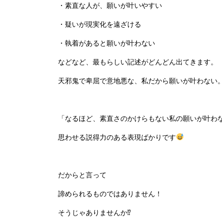
・素直な人が、願いが叶いやすい
・疑いが現実化を遠ざける
・執着があると願いが叶わない
などなど、最もらしい記述がどんどん出てきます。
天邪鬼で卑屈で意地悪な、私だから願いが叶わない
「なるほど、素直さのかけらもない私の願いが叶わ
思わせる説得力のある表現ばかりです
だからと言って
諦められるものではありません！
そうじゃありませんか
⁉︎