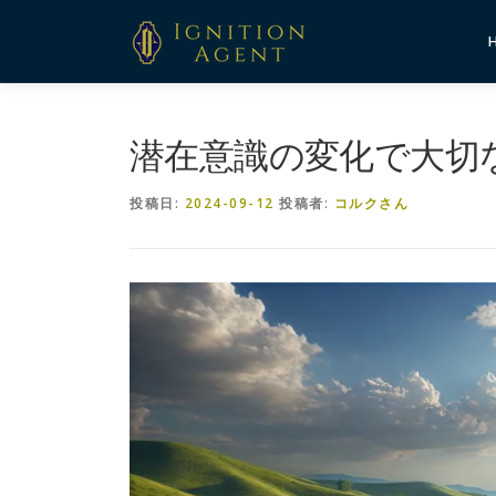
コ
ン
テ
ン
ツ
へ
潜在意識の変化で大切
ス
キ
投稿日:
2024-09-12
投稿者:
コルクさん
ッ
プ