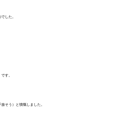
のでした。
」です。
手放そう）と憤慨しました。