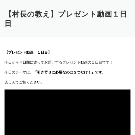
コ
ン
【村長の教え】プレゼント動画１日
テ
ン
目
ツ
へ
ス
キ
ッ
【プレゼント動画 １日目】
プ
今日から４日間に渡ってお届けするプレゼント動画の１日目です！
今日のテーマは、
『引き寄せに必要なのは２つだけ！』
です。
楽しんでご覧ください。